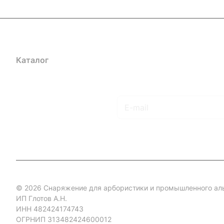
Каталог
Акции
Бренды
Услуги
Блог
Условия оплаты
Ус
Гарантия на товар
Документы
Оферта
Подписаться
на новости и акции
© 2026 Снаряжение для арбористики и промышленного ал
ИП Глотов А.Н.
ИНН 482424174743
ОГРНИП 313482424600012