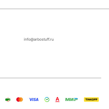
8-800-100-18-93
info@arbostuff.ru
г. Липецк, ул. Стаханова 8а.