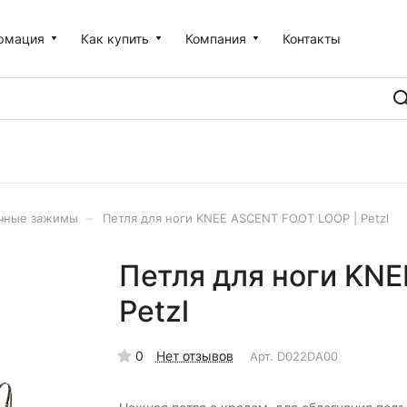
рмация
Как купить
Компания
Контакты
–
чные зажимы
Петля для ноги KNEE ASCENT FOOT LOOP | Petzl
Петля для ноги KN
Petzl
0
Нет отзывов
Арт.
D022DA00