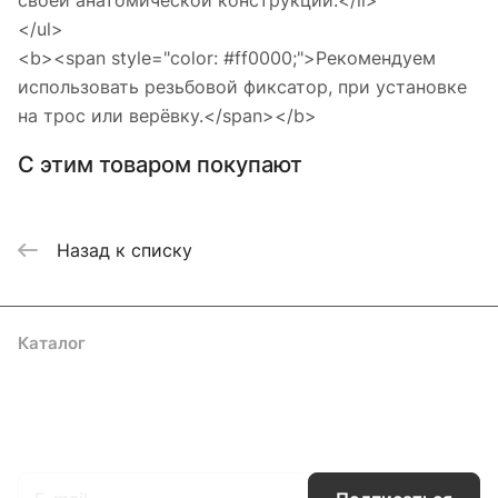
своей анатомической конструкции.</li>
</ul>
<b><span style="color: #ff0000;">Рекомендуем
использовать резьбовой фиксатор, при установке
на трос или верёвку.</span></b>
С этим товаром покупают
Назад к списку
Каталог
Акции
Бренды
Услуги
Блог
Условия оплаты
Условия доставки
Контакты
Магазины
Гарантия на товар
Документы
Оферта
Подписаться
на новости и акции