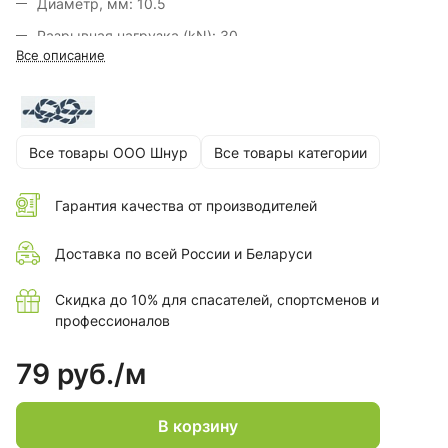
Диаметр, мм: 10.5
Разрывная нагрузка (kN): 30
Все описание
Вес 1 метра (г): 77
Удлинение под нагрузкой 50/150 кг (%):2
Коэффициент узловязания: 0,9
Все товары ООО Шнур
Все товары категории
Сдвиг оплетки, мм: 6
Максимальная сила рывка, kN: 5,8
Гарантия качества от производителей
Сертификат ЕАС ТР ТС 019-2011: нет
Доставка по всей России и Беларуси
Скидка до 10% для спасателей, спортсменов и
профессионалов
79 руб./
м
В корзину