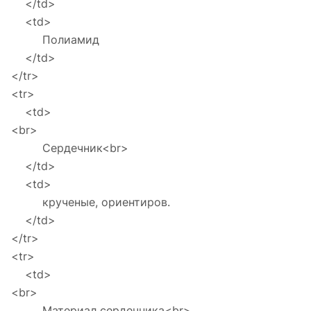
</td>
<td>
Полиамид
</td>
</tr>
<tr>
<td>
<br>
Сердечник<br>
</td>
<td>
крученые, ориентиров.
</td>
</tr>
<tr>
<td>
<br>
Материал сердечника<br>