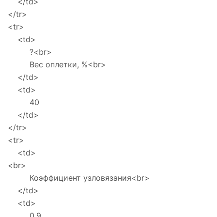
</td>
</tr>
<tr>
<td>
?<br>
Вес оплетки, %<br>
</td>
<td>
40
</td>
</tr>
<tr>
<td>
<br>
Коэффициент узловязания<br>
</td>
<td>
0,9