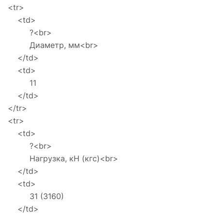
<tr>
<td>
?<br>
Диаметр, мм<br>
</td>
<td>
11
</td>
</tr>
<tr>
<td>
?<br>
Нагрузка, кН (кгс)<br>
</td>
<td>
31 (3160)
</td>