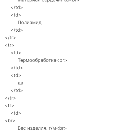
</td>
<td>
Полиамид
</td>
</tr>
<tr>
<td>
Термообработка<br>
</td>
<td>
да
</td>
</tr>
<tr>
<td>
<br>
Вес изделия, г/м<br>