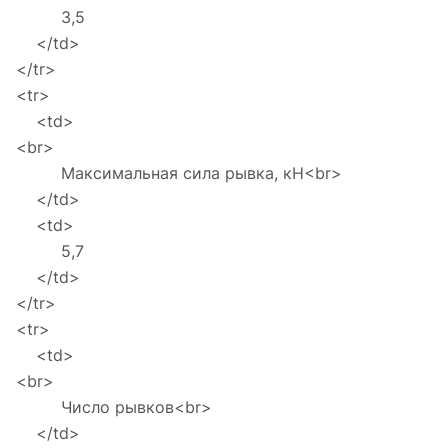
3,5
</td>
</tr>
<tr>
<td>
<br>
Максимальная сила рывка, кН<br>
</td>
<td>
5,7
</td>
</tr>
<tr>
<td>
<br>
Число рывков<br>
</td>