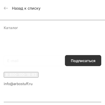
Назад к списку
Каталог
Акции
Бренды
Услуги
Блог
Условия оплаты
Условия доставки
Контакты
Магазины
Гарантия на товар
Документы
Оферта
Подписаться
на новости и акции
Подписаться
8-800-100-18-93
info@arbostuff.ru
г. Липецк, ул. Стаханова 8а.