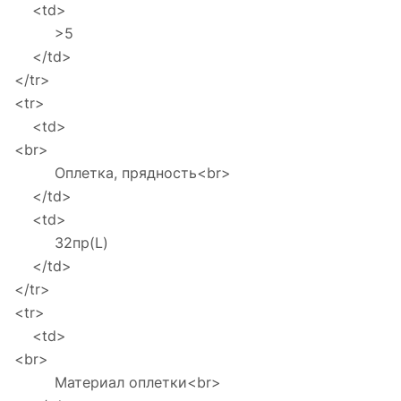
<td>
>5
</td>
</tr>
<tr>
<td>
<br>
Оплетка, прядность<br>
</td>
<td>
32пр(L)
</td>
</tr>
<tr>
<td>
<br>
Материал оплетки<br>