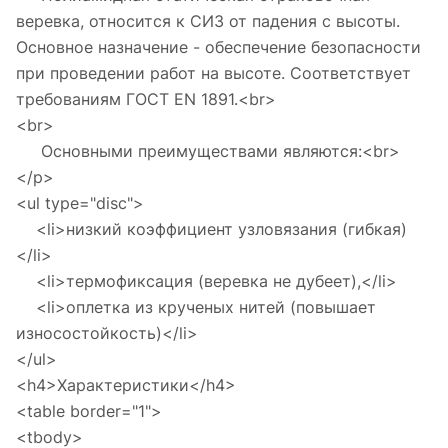
веревка, относится к СИЗ от падения с высоты.
Основное назначение - обеспечение безопасности
при проведении работ на высоте. Соответствует
требованиям ГОСТ EN 1891.<br>
<br>
Основными преимуществами являются:<br>
</p>
<ul type="disc">
<li>низкий коэффициент узловязания (гибкая)
</li>
<li>термофиксация (веревка не дубеет),</li>
<li>оплетка из крученых нитей (повышает
износостойкость)</li>
</ul>
<h4>Характеристики</h4>
<table border="1">
<tbody>