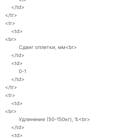
</td>
</tr>
<tr>
<td>
<br>
Сдвиг оплетки, мм<br>
</td>
<td>
0-1
</td>
</tr>
<tr>
<td>
<br>
Удлинение (50-150кг), %<br>
</td>
<td>