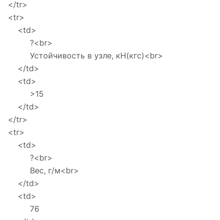
</tr>
<tr>
<td>
?<br>
Устойчивость в узле, кН(кгс)<br>
</td>
<td>
>15
</td>
</tr>
<tr>
<td>
?<br>
Вес, г/м<br>
</td>
<td>
76