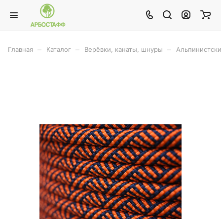
–
–
–
Главная
Каталог
Верёвки, канаты, шнуры
Альпинистски