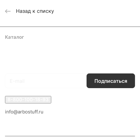
Назад к списку
Каталог
Акции
Бренды
Услуги
Блог
Условия оплаты
Условия доставки
Контакты
Магазины
Гарантия на товар
Документы
Оферта
Подписаться
на новости и акции
Подписаться
8-800-100-18-93
info@arbostuff.ru
г. Липецк, ул. Стаханова 8а.