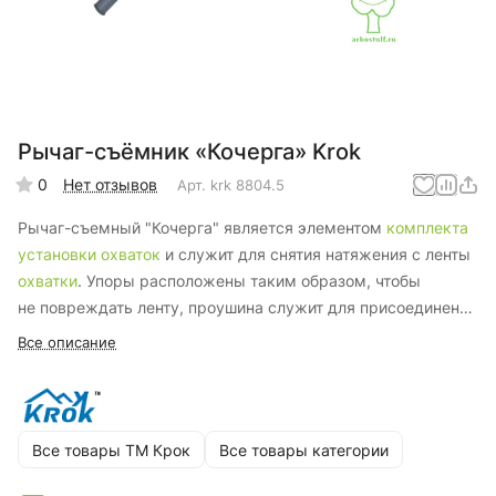
Рычаг-съёмник «Кочерга» Krok
0
Нет отзывов
Арт.
krk 8804.5
Рычаг-съемный "Кочерга" является элементом
комплекта
установки охваток
и служит для снятия натяжения с ленты
охватки
. Упоры расположены таким образом, чтобы
не повреждать ленту, проушина служит для присоединения
карабина. Длинная рукоять обеспечивает лёгкую работу
Все описание
съёмника даже на сильно натянутых охватках.
Длина —
60 см.
Все товары ТМ Крок
Все товары категории