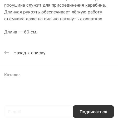
проушина служит для присоединения карабина.
Длинная рукоять обеспечивает лёгкую работу
съёмника даже на сильно натянутых охватках.
Длина — 60 см.
Назад к списку
Каталог
Акции
Бренды
Услуги
Блог
Условия оплаты
Условия доставки
Контакты
Магазины
Гарантия на товар
Документы
Оферта
Подписаться
на новости и акции
Подписаться