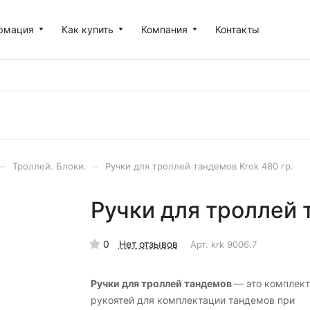
рмация
Как купить
Компания
Контакты
–
–
Троллей. Блоки.
Ручки для троллей тандемов Krok 480 гр.
Ручки для троллей 
0
Нет отзывов
Арт.
krk 9006.7
Ручки для троллей тандемов
— это комплект
рукоятей для комплектации тандемов при