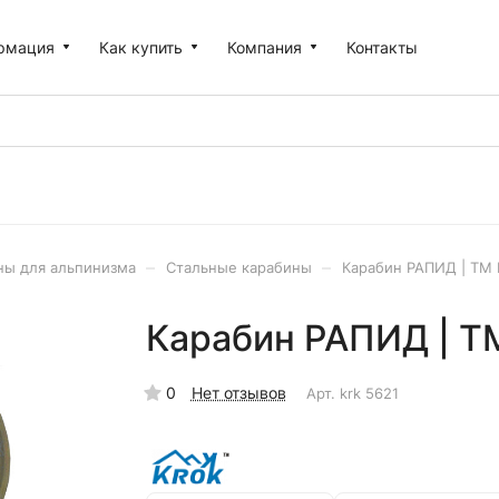
рмация
Как купить
Компания
Контакты
–
–
ны для альпинизма
Стальные карабины
Карабин РАПИД | ТМ 
Карабин РАПИД | Т
0
Нет отзывов
Арт.
krk 5621