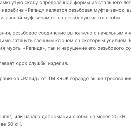
замкнутую скобу определённой формы из стального ле
арабина «Рапид» является резьбовая муфта-замок, вы
игранной муфты-замок на резьбовую часть скобы.
ния, резьбовое соединение выполнено с начальным «н
димо затянуть гаечным ключом с некоторым усилием. 
я муфты «Рапида», так и нарушение его резьбового со
евает срок службы изделия.
рабинов «Рапид» от ТМ KROK гораздо выше требований
Limit) или начало деформации скобы: не менее 25 кН.
нее 50 кН.