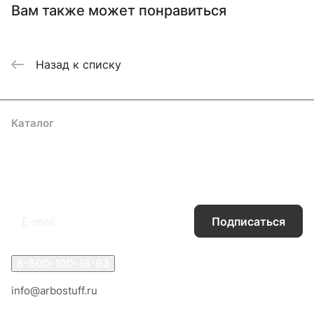
Вам также может понравиться
Назад к списку
Каталог
Акции
Бренды
Услуги
Блог
Условия оплаты
Условия доставки
Контакты
Магазины
Гарантия на товар
Документы
Оферта
Подписаться
на новости и акции
Подписаться
8-800-100-18-93
info@arbostuff.ru