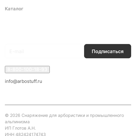
Каталог
Акции
Бренды
Услуги
Блог
Условия оплаты
Условия доставки
Контакты
Магазины
Гарантия на товар
Документы
Оферта
Подписаться
на новости и акции
Подписаться
8-800-100-18-93
info@arbostuff.ru
г. Липецк, ул. Стаханова 8а.
© 2026 Снаряжение для арбористики и промышленного
альпинизма
ИП Глотов А.Н.
ИНН 482424174743