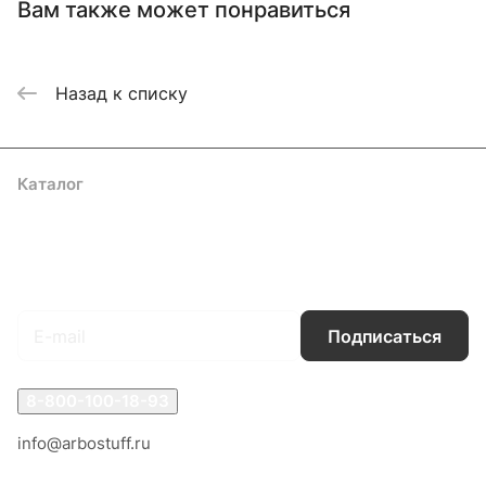
Вам также может понравиться
Назад к списку
Каталог
Акции
Бренды
Услуги
Блог
Условия оплаты
Условия доставки
Контакты
Магазины
Гарантия на товар
Документы
Оферта
Подписаться
на новости и акции
Подписаться
8-800-100-18-93
info@arbostuff.ru