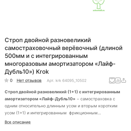
Строп двойной разновеликий
самостраховочный верёвочный (длиной
500мм и с интегрированным
многоразовым амортизатором «Лайф-
Дубль10») Krok
0
Нет отзывов
Арт.
krk 64095_10502
Строп двойной разновеликий (1+1) с интегрированным
амортизатором «Лайф-Дубль10»
− самостраховка с
одним относительно длинным усом и вторым коротким
усом (1+1) и интегрированным фрикционным
многоразовым амортизатором «ЛАЙФ-Дубль10».
Все описание