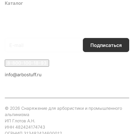
Каталог
Акции
Бренды
Услуги
Блог
Условия оплаты
Условия доставки
Контакты
Магазины
Гарантия на товар
Документы
Оферта
Подписаться
на новости и акции
Подписаться
8-800-100-18-93
info@arbostuff.ru
г. Липецк, ул. Стаханова 8а.
© 2026 Снаряжение для арбористики и промышленного
альпинизма
ИП Глотов А.Н.
ИНН 482424174743
ОГРНИП 313482424600012