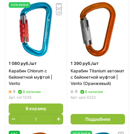
НОВИНКИ
1 080 руб./
шт
1 390 руб./
шт
Карабин Chlorum с
Карабин Titanium автомат
байонетной муфтой |
с байонетной муфтой |
Vento
Vento (Оранжевый)
5
0
В наличии
В наличии
Арт.
vnt 1035
Арт.
vpro 0223
В корзину
Подробнее
EAC
НОВИНКИ