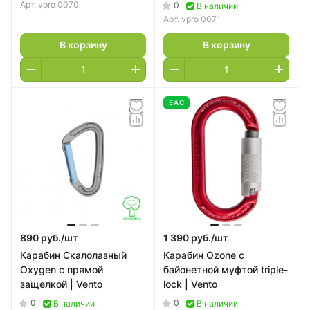
Арт.
vpro 0070
0
В наличии
Арт.
vpro 0071
В корзину
В корзину
EAC
890 руб./
шт
1 390 руб./
шт
Карабин Скалолазный
Карабин Ozone с
Oxygen с прямой
байонетной муфтой triple-
защелкой | Vento
lock | Vento
0
0
В наличии
В наличии