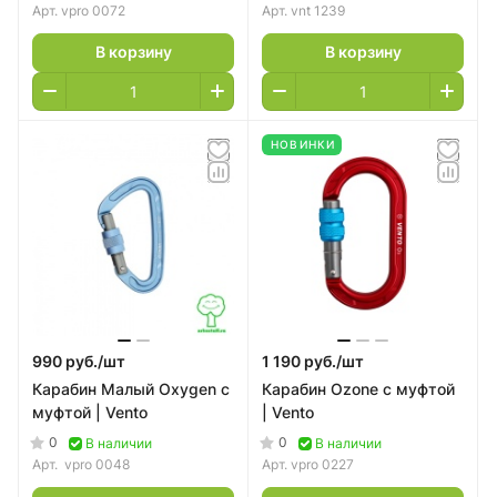
Арт.
vpro 0072
Арт.
vnt 1239
В корзину
В корзину
НОВИНКИ
990 руб./
шт
1 190 руб./
шт
Карабин Малый Oxygen с
Карабин Ozone с муфтой
муфтой | Vento
| Vento
0
0
В наличии
В наличии
Арт.
vpro 0048
Арт.
vpro 0227