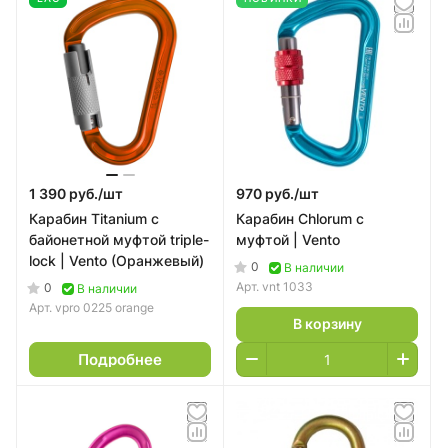
1 390 руб./
шт
970 руб./
шт
Карабин Titanium с
Карабин Chlorum с
байонетной муфтой triple-
муфтой | Vento
lock | Vento (Оранжевый)
0
В наличии
Арт.
vnt 1033
0
В наличии
Арт.
vpro 0225 orange
В корзину
Подробнее