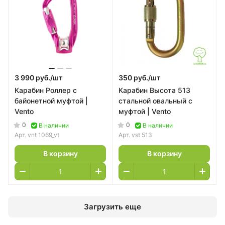
3 990 руб./
шт
350 руб./
шт
Карабин Роллер с
Карабин Высота 513
байонетной муфтой |
стальной овальный с
Vento
муфтой | Vento
0
0
В наличии
В наличии
Арт.
vnt 1069_vt
Арт.
vst 513
В корзину
В корзину
Загрузить еще