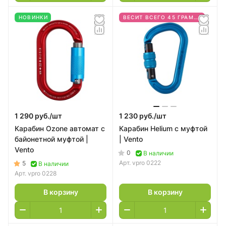
НОВИНКИ
ВЕСИТ ВСЕГО 45 ГРАММ, НО ВЫДЕРЖИВАЕТ НАГРУЗКУ ДО 23 KN!
1 290 руб./
шт
1 230 руб./
шт
Карабин Ozone автомат с
Карабин Helium с муфтой
байонетной муфтой |
| Vento
Vento
0
В наличии
Арт.
vpro 0222
5
В наличии
Арт.
vpro 0228
В корзину
В корзину