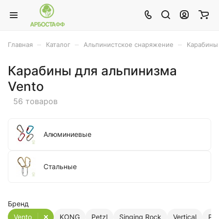
–
–
–
Главная
Каталог
Альпинистское снаряжение
Карабины
Карабины для альпинизма
Vento
56 товаров
Алюминиевые
Стальные
Бренд
Vento
KONG
Petzl
Singing Rock
Vertical
Ри