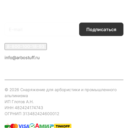
Гарантия на товар
Документы
Оферта
Подписаться
на новости и акции
Подписаться
8-800-100-18-93
info@arbostuff.ru
г. Липецк, ул. Стаханова 8а.
© 2026 Снаряжение для арбористики и промышленного
альпинизма
ИП Глотов А.Н.
ИНН 482424174743
ОГРНИП 313482424600012