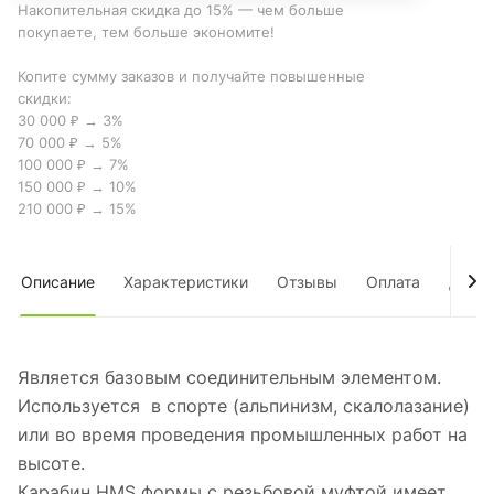
Накопительная скидка до 15% — чем больше
покупаете, тем больше экономите!
Копите сумму заказов и получайте повышенные
скидки:
30 000 ₽ → 3%
70 000 ₽ → 5%
100 000 ₽ → 7%
150 000 ₽ → 10%
210 000 ₽ → 15%
Описание
Характеристики
Отзывы
Оплата
Дост
Является базовым соединительным элементом.
Используется в спорте (альпинизм, скалолазание)
или во время проведения промышленных работ на
высоте.
Карабин HMS формы с резьбовой муфтой имеет