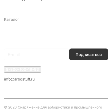
Каталог
Акции
Бренды
Услуги
Блог
Условия оплаты
Условия доставки
Контакты
Магазины
Гарантия на товар
Документы
Оферта
Подписаться
на новости и акции
Подписаться
8-800-100-18-93
info@arbostuff.ru
г. Липецк, ул. Стаханова 8а.
© 2026 Снаряжение для арбористики и промышленного