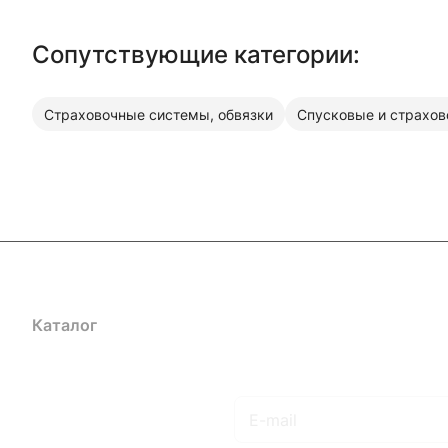
Сопутствующие категории:
Страховочные системы, обвязки
Спусковые и страхов
Каталог
Акции
Бренды
Услуги
Блог
Условия оплаты
Ус
Гарантия на товар
Документы
Оферта
Подписаться
на новости и акции