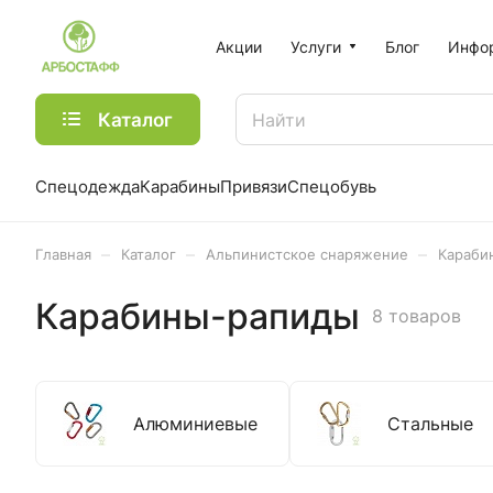
Акции
Услуги
Блог
Инфо
Каталог
Спецодежда
Карабины
Привязи
Спецобувь
–
–
–
Главная
Каталог
Альпинистское снаряжение
Караби
Карабины-рапиды
8 товаров
Алюминиевые
Стальные