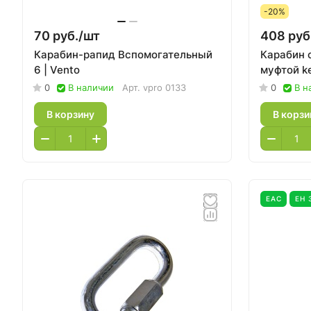
-20%
70 руб./
шт
408 руб
Карабин-рапид Вспомогательный
Карабин с
6 | Vento
муфтой ke
0
В наличии
Арт.
vpro 0133
0
В н
В корзину
В корзи
EAC
ЕН 