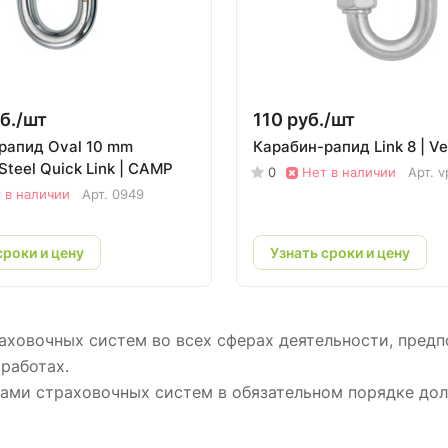
б./
шт
110 руб./
шт
рапид Oval 10 mm
Карабин-рапид Link 8 | V
 Steel Quick Link | CAMP
0
Нет в наличии
Арт.
v
 в наличии
Арт.
0949
сроки и цену
Узнать сроки и цену
аховочных систем во всех сферах деятельности, предп
работах.
ами страховочных систем в обязательном порядке дол