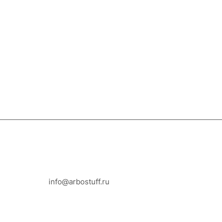
8-800-100-18-93
info@arbostuff.ru
г. Липецк, ул. Стаханова 8а.