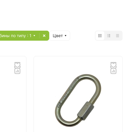
бины по типу
: 1
Цвет