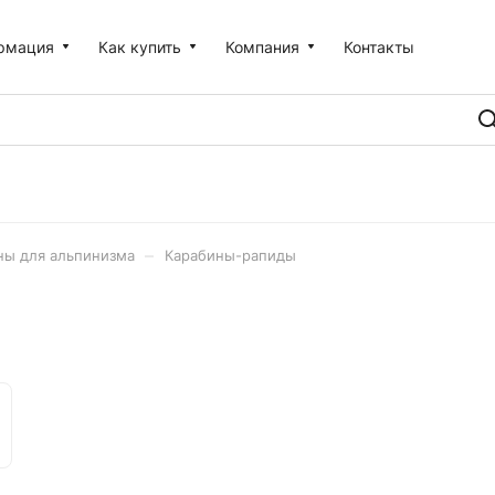
рмация
Как купить
Компания
Контакты
–
ны для альпинизма
Карабины-рапиды