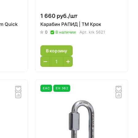
1 660 руб./
шт
m Quick
Карабин РАПИД | ТМ Крок
0
В наличии
Арт.
krk 5621
В корзину
EAC
ЕН 362