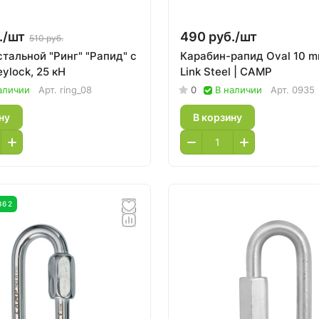
./
шт
490 руб./
шт
510 руб.
тальной "Ринг" "Рапид" с
Карабин-рапид Oval 10 m
yloсk, 25 кН
Link Steel | CAMP
аличии
Арт.
ring_08
0
В наличии
Арт.
0935
ну
В корзину
362