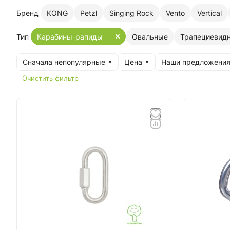
Бренд
KONG
Petzl
Singing Rock
Vento
Vertical
Тип
Карабины-рапиды
Овальные
Трапециевид
Сначала непопулярные
Цена
Наши предложени
Очистить фильтр