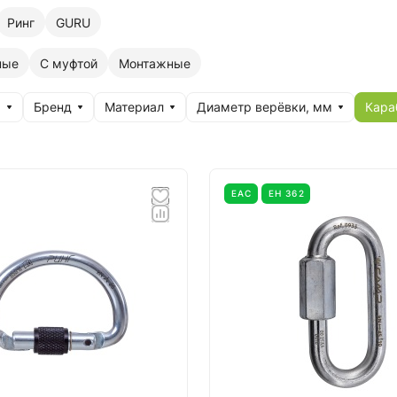
Ринг
GURU
ные
С муфтой
Монтажные
я
Бренд
Материал
Диаметр верёвки, мм
Кара
EAC
ЕН 362