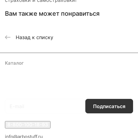
страховки и самостраховки!
Вам также может понравиться
Назад к списку
Каталог
Акции
Бренды
Услуги
Блог
Условия оплаты
Условия доставки
Контакты
Магазины
Гарантия на товар
Документы
Оферта
Подписаться
на новости и акции
Подписаться
8-800-100-18-93
info@arbostuff.ru