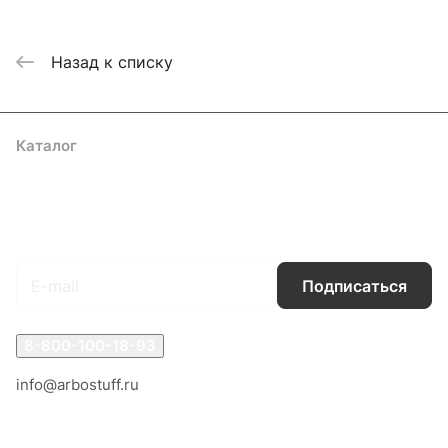
Назад к списку
Каталог
Акции
Бренды
Услуги
Блог
Условия оплаты
Условия доставки
Контакты
Магазины
Гарантия на товар
Документы
Оферта
Подписаться
на новости и акции
Подписаться
8-800-100-18-93
info@arbostuff.ru
г. Липецк, ул. Стаханова 8а.