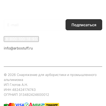
Гарантия на товар
Документы
Оферта
Подписаться
на новости и акции
Подписаться
8-800-100-18-93
info@arbostuff.ru
г. Липецк, ул. Стаханова 8а.
© 2026 Снаряжение для арбористики и промышленного
альпинизма
ИП Глотов А.Н.
ИНН 482424174743
ОГРНИП 313482424600012