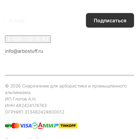
Подписаться
на новости и акции
Подписаться
8-800-100-18-93
info@arbostuff.ru
г. Липецк, ул. Стаханова 8а.
© 2026 Снаряжение для арбористики и промышленного
альпинизма
ИП Глотов А.Н.
ИНН 482424174743
ОГРНИП 313482424600012