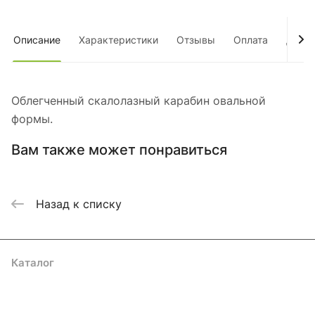
Описание
Характеристики
Отзывы
Оплата
Дост
Облегченный скалолазный карабин овальной
формы.
Вам также может понравиться
Назад к списку
Каталог
Акции
Бренды
Услуги
Блог
Условия оплаты
Условия доставки
Контакты
Магазины
Гарантия на товар
Документы
Оферта