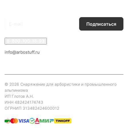
Подписаться
на новости и акции
Подписаться
8-800-100-18-93
info@arbostuff.ru
г. Липецк, ул. Стаханова 8а.
© 2026 Снаряжение для арбористики и промышленного
альпинизма
ИП Глотов А.Н.
ИНН 482424174743
ОГРНИП 313482424600012