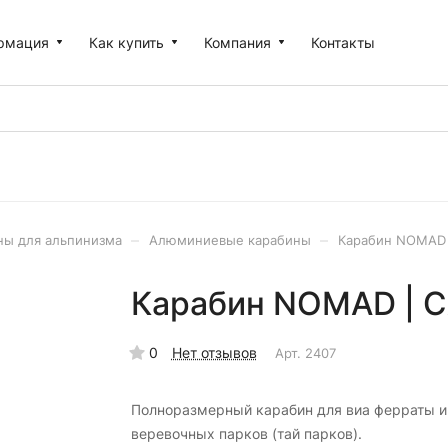
рмация
Как купить
Компания
Контакты
–
–
ны для альпинизма
Алюминиевые карабины
Карабин NOMAD
Карабин NOMAD | 
0
Нет отзывов
Арт.
2407
Полноразмерный карабин для виа ферраты и
веревочных парков (тай парков).