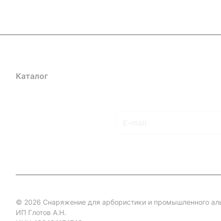
Каталог
Акции
Бренды
Услуги
Блог
Условия оплаты
Ус
Гарантия на товар
Документы
Оферта
Подписаться
на новости и акции
© 2026 Снаряжение для арбористики и промышленного ал
ИП Глотов А.Н.