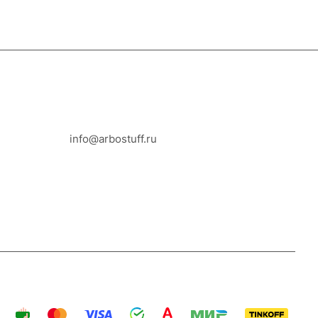
8-800-100-18-93
info@arbostuff.ru
г. Липецк, ул. Стаханова 8а.