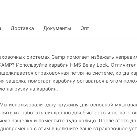
а
Доставка
Документы
Опт
раховочных системах Camp помогает избежать неправил
 CAMP? Используйте карабин HMS Belay Lock. Отличител
вщелкивается страховочная петля на системе, когда к
я защелка помогает карабину оставаться в этом поло
ю нагрузку на карабин.
. Мы использовали одну пружину для основной муфтова
тавить их работать синхронно для быстрого и легкого 
ькую защелку и поместите туда кольцо. После этого до
дновременно с этим вщелкните ваше страховочное уст