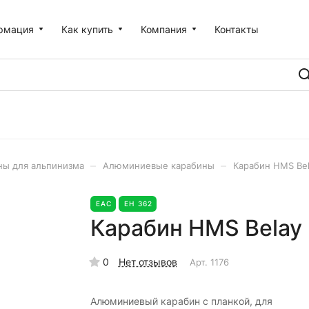
рмация
Как купить
Компания
Контакты
–
–
ны для альпинизма
Алюминиевые карабины
Карабин HMS Bel
EAC
ЕН 362
Карабин HMS Belay 
0
Нет отзывов
Арт.
1176
Алюминиевый карабин с планкой, для