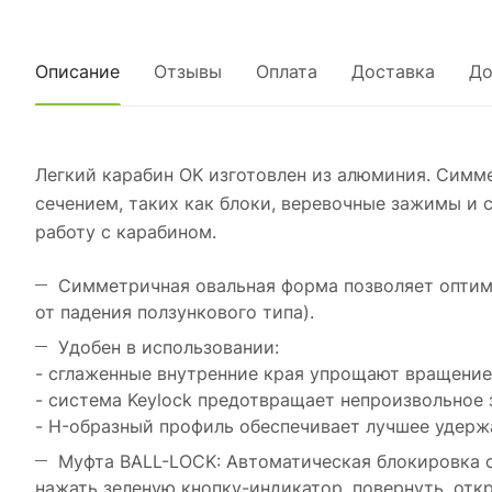
Описание
Отзывы
Оплата
Доставка
До
Легкий карабин OK изготовлен из алюминия. Симм
сечением, таких как блоки, веревочные зажимы и 
работу с карабином.
Симметричная овальная форма позволяет оптим
от падения ползункового типа).
Удобен в использовании:
- сглаженные внутренние края упрощают вращение
- система Keylock предотвращает непроизвольное 
- H-образный профиль обеспечивает лучшее удержа
Муфта BALL-LOCK: Автоматическая блокировка с
нажать зеленую кнопку-индикатор, повернуть, откр