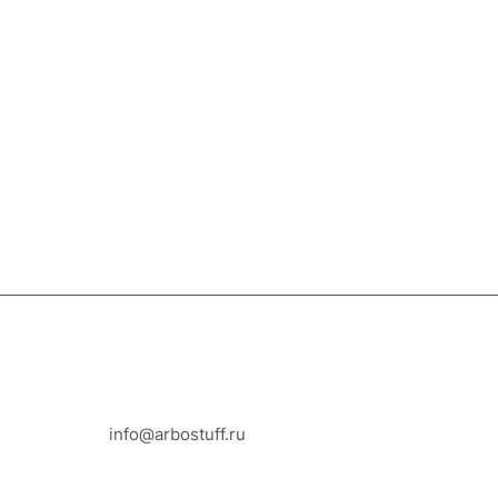
8-800-100-18-93
info@arbostuff.ru
г. Липецк, ул. Стаханова 8а.