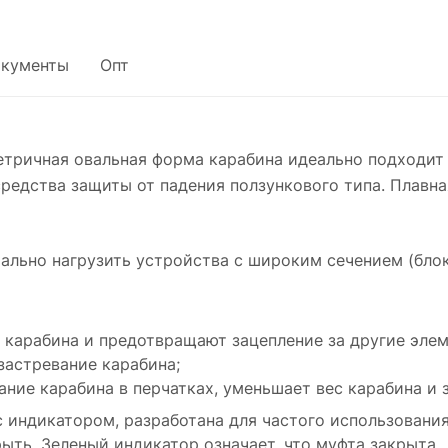
кументы
Опт
етричная овальная форма карабина идеально подходит
средства защиты от падения ползункового типа. Плавн
ально нагрузить устройства с широким сечением (бло
 карабина и предотвращают зацепление за другие эле
застревание карабина;
ние карабина в перчатках, уменьшает вес карабина и
 индикатором, разработана для частого использования
ыть. Зеленый индикатор означает, что муфта закрыта.