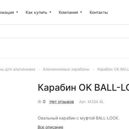
рмация
Как купить
Компания
Контакты
–
–
ны для альпинизма
Алюминиевые карабины
Карабин OK BALL
Карабин OK BALL-L
0
Нет отзывов
Арт.
M33A BL
Овальный карабин с муфтой BALL-LOCK.
Все описание