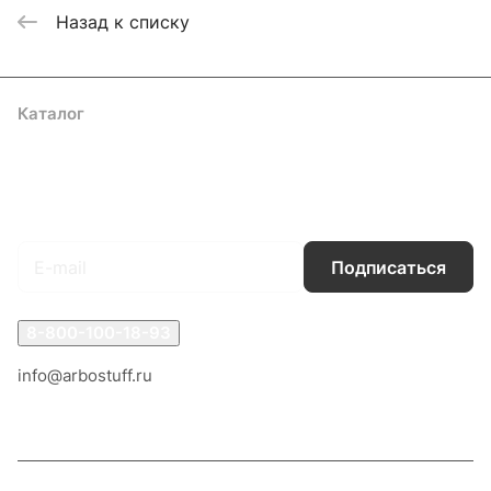
Назад к списку
Каталог
Акции
Бренды
Услуги
Блог
Условия оплаты
Условия доставки
Контакты
Магазины
Гарантия на товар
Документы
Оферта
Подписаться
на новости и акции
Подписаться
8-800-100-18-93
info@arbostuff.ru
г. Липецк, ул. Стаханова 8а.