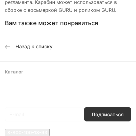
регламента. Карабин может использоваться в
сборке с восьмеркой GURU и роликом GURU.
Вам также может понравиться
Назад к списку
Каталог
Акции
Бренды
Услуги
Блог
Условия оплаты
Условия доставки
Контакты
Магазины
Гарантия на товар
Документы
Оферта
Подписаться
на новости и акции
Подписаться
8-800-100-18-93