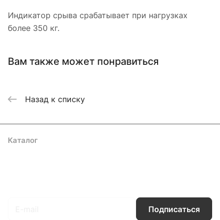
Индикатор срыва срабатывает при нагрузках
более 350 кг.
Вам также может понравиться
Назад к списку
Каталог
Акции
Бренды
Услуги
Блог
Условия оплаты
Условия доставки
Контакты
Магазины
Гарантия на товар
Документы
Оферта
Подписаться
на новости и акции
Подписаться