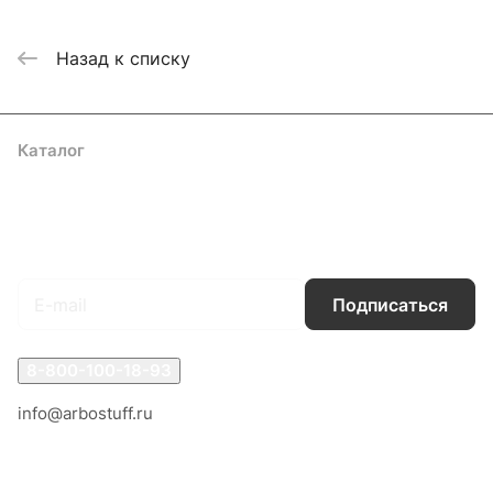
Назад к списку
Каталог
Акции
Бренды
Услуги
Блог
Условия оплаты
Условия доставки
Контакты
Магазины
Гарантия на товар
Документы
Оферта
Подписаться
на новости и акции
Подписаться
8-800-100-18-93
info@arbostuff.ru
г. Липецк, ул. Стаханова 8а.