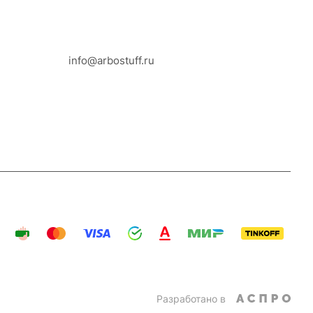
8-800-100-18-93
info@arbostuff.ru
г. Липецк, ул. Стаханова 8а.
Разработано в