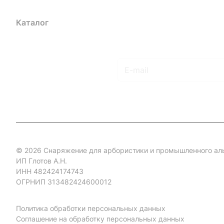
Каталог
Акции
Бренды
Услуги
Блог
Условия оплаты
Ус
Гарантия на товар
Документы
Оферта
Подписаться
на новости и акции
© 2026 Снаряжение для арбористики и промышленного ал
ИП Глотов А.Н.
ИНН 482424174743
ОГРНИП 313482424600012
Политика обработки персональных данных
Соглашение на обработку персональных данных