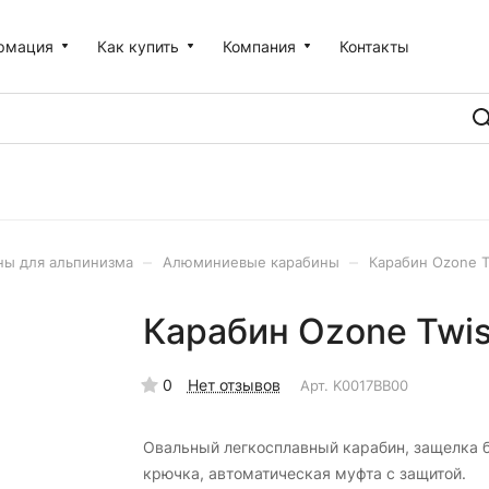
рмация
Как купить
Компания
Контакты
–
–
ны для альпинизма
Алюминиевые карабины
Карабин Ozone Tw
Карабин Ozone Twist
0
Нет отзывов
Арт.
K0017BB00
Овальный легкосплавный карабин, защелка 
крючка, автоматическая муфта с защитой.