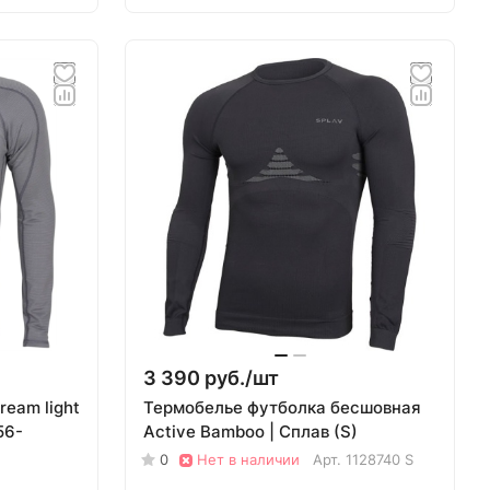
3 390 руб./
шт
ream light
Термобелье футболка бесшовная
56-
Active Bamboo | Сплав (S)
0
Нет в наличии
Арт.
1128740 S