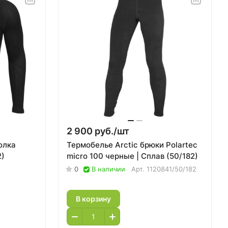
2 900 руб./
шт
олка
Термобелье Arctic брюки Polartec
2)
micro 100 черные | Сплав (50/182)
0
В наличии
Арт.
1120841/50/182
В корзину