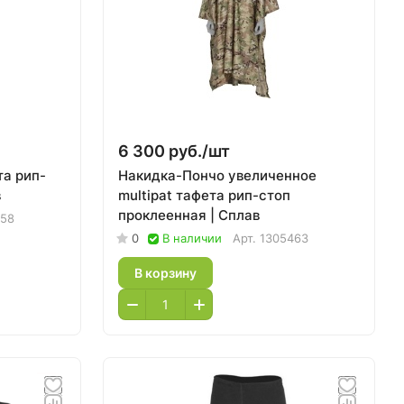
6 300 руб./
шт
та рип-
Накидка-Пончо увеличенное
в
multipat тафета рип-стоп
проклеенная | Сплав
258
0
В наличии
Арт.
1305463
В корзину