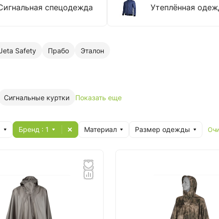
Сигнальная спецодежда
Утеплённая одеж
Jeta Safety
Прабо
Эталон
Сигнальные куртки
Показать еще
я
Бренд
: 1
Материал
Размер одежды
Очи