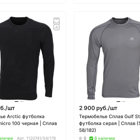
б./
шт
2 900 руб./
шт
ье Arctic футболка
Термобелье Сплав Gulf St
micro 100 черная | Сплав
футболка серая | Сплав (
58/182)
аличии
Арт.
1120741/54/176
0
В наличии