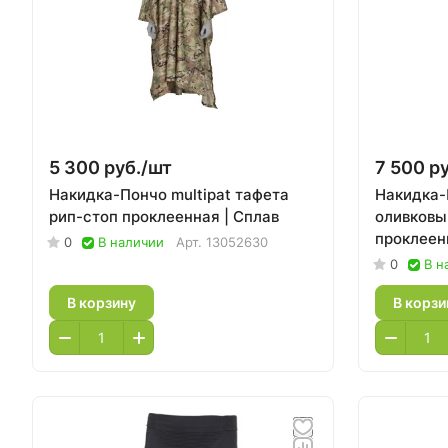
5 300 руб./
шт
7 500 ру
Накидка-Пончо multipat тафета
Накидка-
рип-стоп проклеенная | Сплав
оливковы
проклеен
0
В наличии
Арт.
13052630
0
В н
В корзину
В корзи