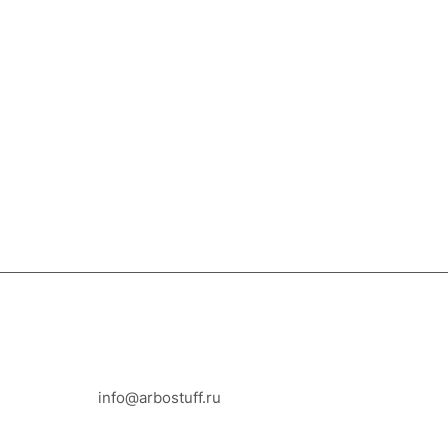
8-800-100-18-93
info@arbostuff.ru
г. Липецк, ул. Стаханова 8а.