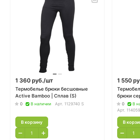
1 360 руб./
шт
1 550 ру
Термобелье брюки бесшовные
Термобель
Active Bamboo | Сплав (S)
брюки сер
0
В наличии
Арт.
1129740 S
0
В н
Арт.
11405
В корзину
В корзи