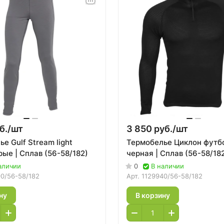
б./
шт
3 850 руб./
шт
е Gulf Stream light
Термобелье Циклон футб
ые | Сплав (56-58/182)
черная | Сплав (56-58/18
аличии
0
В наличии
90/56-58/182
Арт.
1129940/56-58/182
ну
В корзину