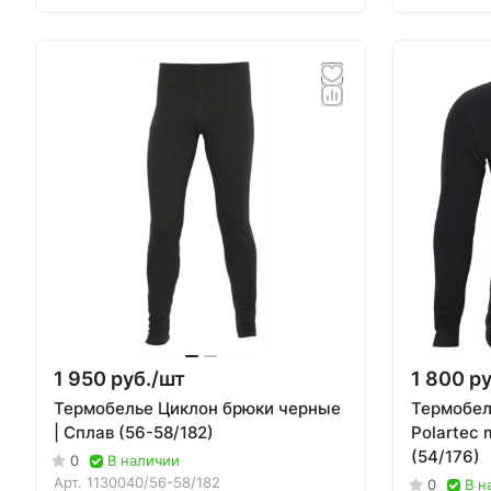
1 950 руб./
шт
1 800 ру
Термобелье Циклон брюки черные
Термобел
| Сплав (56-58/182)
Polartec 
(54/176)
0
В наличии
Арт.
1130040/56-58/182
0
В н