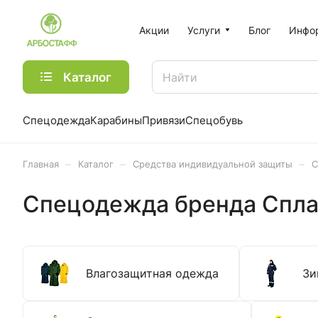
Акции
Услуги
Блог
Инфо
Каталог
Спецодежда
Карабины
Привязи
Спецобувь
–
–
–
Главная
Каталог
Средства индивидуальной защиты
С
Спецодежда бренда Спл
Влагозащитная одежда
Зи