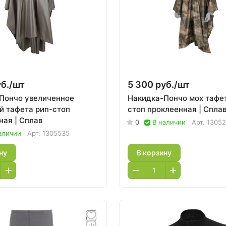
б./
шт
5 300 руб./
шт
Пончо увеличенное
Накидка-Пончо мох тафе
й тафета рип-стоп
стоп проклеенная | Спла
ная | Сплав
0
В наличии
Арт.
1305
аличии
Арт.
1305535
ну
В корзину