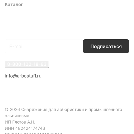
Каталог
Акции
Бренды
Услуги
Блог
Условия оплаты
Условия доставки
Контакты
Магазины
Гарантия на товар
Документы
Оферта
Подписаться
на новости и акции
Подписаться
8-800-100-18-93
info@arbostuff.ru
г. Липецк, ул. Стаханова 8а.
© 2026 Снаряжение для арбористики и промышленного
альпинизма
ИП Глотов А.Н.
ИНН 482424174743