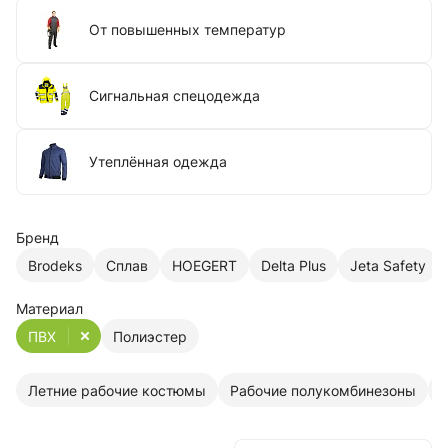
От повышенных температур
Сигнальная спецодежда
Утеплённая одежда
Бренд
Brodeks
Сплав
HOEGERT
Delta Plus
Jeta Safety
Материал
ПВХ
Полиэстер
Летние рабочие костюмы
Рабочие полукомбинезоны
С