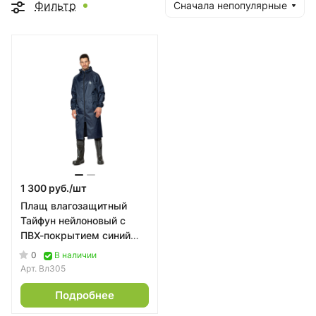
Фильтр
Сначала непопулярные
1 300 руб./
шт
Плащ влагозащитный
Тайфун нейлоновый с
ПВХ-покрытием синий
(56-58 182-188)
0
В наличии
Арт.
Вл305
Подробнее