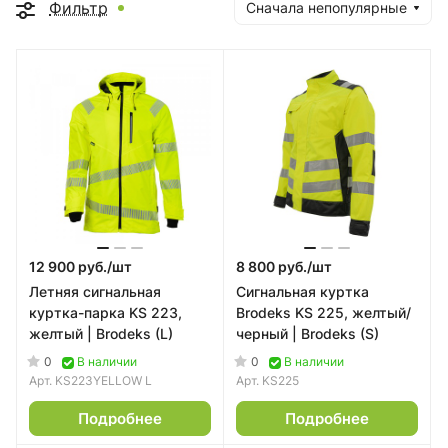
Фильтр
Сначала непопулярные
12 900 руб./
шт
8 800 руб./
шт
Летняя сигнальная
Сигнальная куртка
куртка-парка KS 223,
Brodeks KS 225, желтый/
желтый | Brodeks (L)
черный | Brodeks (S)
0
0
В наличии
В наличии
Арт.
KS223YELLOW L
Арт.
KS225
Подробнее
Подробнее