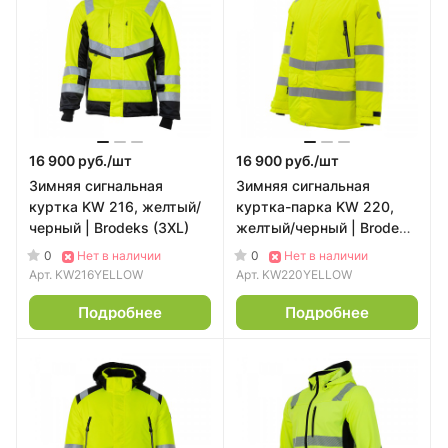
16 900 руб./
шт
16 900 руб./
шт
Зимняя сигнальная
Зимняя сигнальная
куртка KW 216, желтый/
куртка-парка KW 220,
черный | Brodeks (3XL)
желтый/черный | Brodeks
(M)
0
0
Нет в наличии
Нет в наличии
Арт.
KW216YELLOW
Арт.
KW220YELLOW
Подробнее
Подробнее