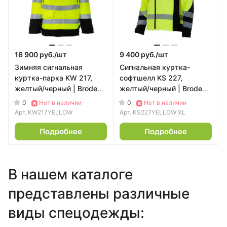
16 900 руб./
шт
9 400 руб./
шт
Зимняя сигнальная
Сигнальная куртка-
куртка-парка KW 217,
софтшелл KS 227,
желтый/черный | Brodeks
желтый/черный | Brodeks
(XL)
(XL)
0
0
Нет в наличии
Нет в наличии
Арт.
KW217YELLOW
Арт.
KS227YELLOW XL
Подробнее
Подробнее
В нашем каталоге
представлены различные
виды спецодежды: