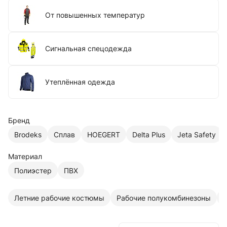
От повышенных температур
Сигнальная спецодежда
Утеплённая одежда
Бренд
Brodeks
Сплав
HOEGERT
Delta Plus
Jeta Safety
Материал
Полиэстер
ПВХ
Летние рабочие костюмы
Рабочие полукомбинезоны
С