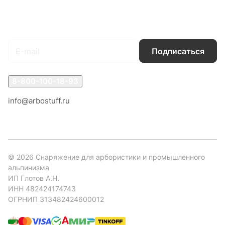
Гарантия на товар
Документы
Оферта
Подписаться
на новости и акции
Подписаться
8-800-100-18-93
info@arbostuff.ru
г. Липецк, ул. Стаханова 8а.
© 2026 Снаряжение для арбористики и промышленного
альпинизма
ИП Глотов А.Н.
ИНН 482424174743
ОГРНИП 313482424600012