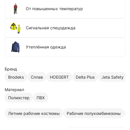
От повышенных температур
Сигнальная спецодежда
Утеплённая одежда
Бренд
Brodeks
Сплав
HOEGERT
Delta Plus
Jeta Safety
Материал
Полиэстер
ПВХ
Летние рабочие костюмы
Рабочие полукомбинезоны
С