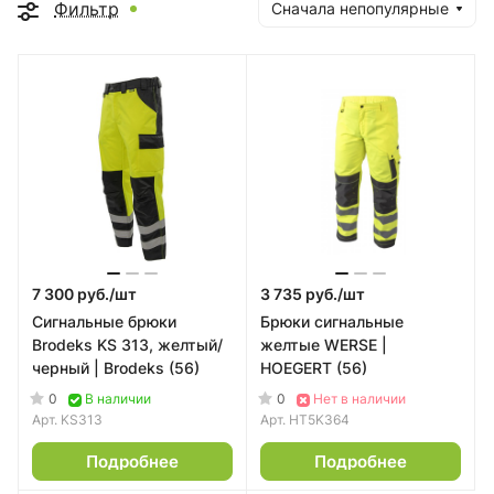
Фильтр
Сначала непопулярные
7 300 руб./
шт
3 735 руб./
шт
Сигнальные брюки
Брюки сигнальные
Brodeks KS 313, желтый/
желтые WERSE |
черный | Brodeks (56)
HOEGERT (56)
0
0
В наличии
Нет в наличии
Арт.
KS313
Арт.
HT5K364
Подробнее
Подробнее