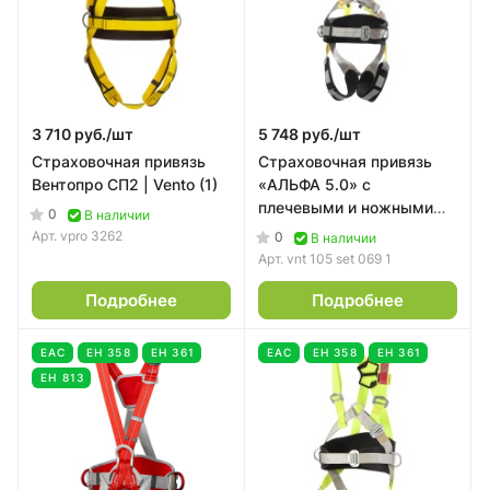
3 710 руб./
шт
5 748 руб./
шт
Страховочная привязь
Страховочная привязь
Вентопро СП2 | Vento (1)
«АЛЬФА 5.0» с
плечевыми и ножными
0
В наличии
накладками размер 2
Арт.
vpro 3262
0
В наличии
Vento
Арт.
vnt 105 set 069 1
Подробнее
Подробнее
EAC
ЕН 358
ЕН 361
EAC
ЕН 358
ЕН 361
ЕН 813