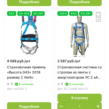
Подробнее
Подробнее
EAC
ЕН 358
ЕН 361
782Н
EAC
ЕН 361
9 588 руб./
шт
2 587 руб./
шт
Страховочная привязь
Страховочная система со
«Высота 043» 2018
стропом из ленты с
размер 2 Vento
амортизатором УС 2 аАЖ
(исп.3) | Прогресс Сефети
0
0
В наличии
В наличии
Арт.
vst 043 2
Арт.
УС 2 аАЖ (исп.3)
В корзину
Подробнее