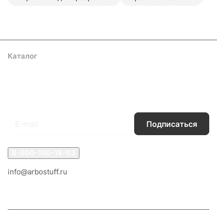
Каталог
Акции
Бренды
Услуги
Блог
Условия оплаты
Условия доставки
Контакты
Магазины
Гарантия на товар
Документы
Оферта
Подписаться
на новости и акции
Подписаться
8-800-100-18-93
info@arbostuff.ru
г. Липецк, ул. Стаханова 8а.