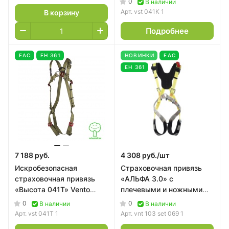
0
В наличии
Арт.
vst 041K 1
В корзину
Подробнее
EAC
ЕН 361
НОВИНКИ
EAC
ЕН 361
7 188 руб.
4 308 руб./
шт
Искробезопасная
Страховочная привязь
страховочная привязь
«АЛЬФА 3.0» с
«Высота 041T» Vento
плечевыми и ножными
размер 1
накладками размер 2
0
0
В наличии
В наличии
Vento
Арт.
vst 041T 1
Арт.
vnt 103 set 069 1