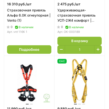
16 310 руб./
шт
2 475 руб./
шт
Страховочная привязь
Удерживающая-
Альфа 6.0К огнеупорная |
страховочная привязь
Vento (1)
УСП-2Ж4 комфорт |
ОкаПром
0
0
В наличии
В наличии
Арт.
vnt 116К 1
Арт.
ОК-000189
В корзину
Подробнее
EAC
11 990 руб./
шт
9 880 руб./
шт