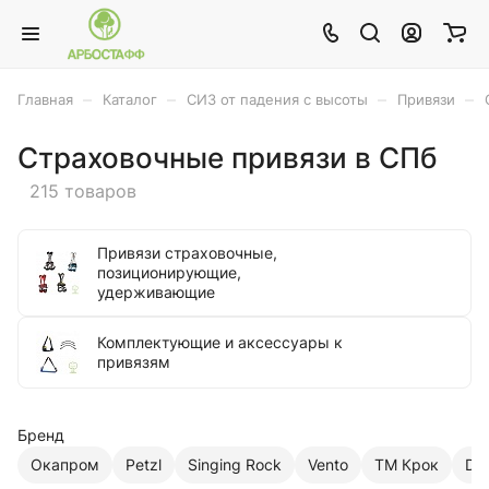
–
–
–
–
Главная
Каталог
СИЗ от падения с высоты
Привязи
Страховочные привязи в СПб
215 товаров
Привязи страховочные,
позиционирующие,
удерживающие
Комплектующие и аксессуары к
привязям
Бренд
Окапром
Petzl
Singing Rock
Vento
ТМ Крок
Del