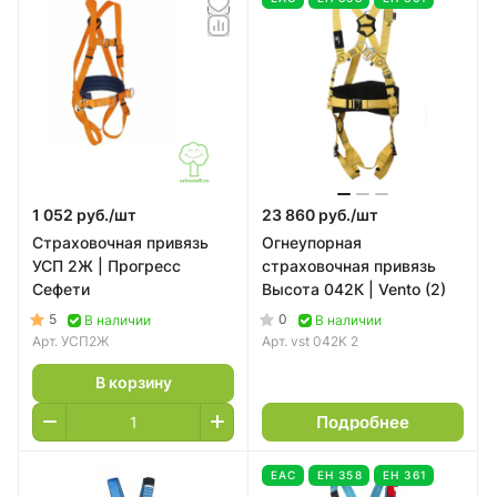
1 052 руб./
шт
23 860 руб./
шт
Страховочная привязь
Огнеупорная
УСП 2Ж | Прогресс
страховочная привязь
Сефети
Высота 042К | Vento (2)
5
0
В наличии
В наличии
Арт.
УСП2Ж
Арт.
vst 042K 2
В корзину
Подробнее
EAC
ЕН 358
ЕН 361