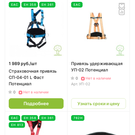
EAC
ЕН 358
ЕН 361
EAC
1 989 руб./
шт
Привязь удерживающая
УП-02 Потенциал
Страховочная привязь
СП-04-01 L Фаст
0
Нет в наличии
Потенциал
Арт.
УП-02
0
Нет в наличии
Подробнее
Узнать сроки и цену
EAC
ЕН 358
ЕН 361
782Н
ЕН 813