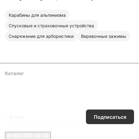
Карабины для альпинизма
Спусковые и страховочные устройства
Снаряжение для арбористики
Веревочные зажимы
Каталог
Акции
Бренды
Услуги
Блог
Условия оплаты
Условия доставки
Контакты
Магазины
Гарантия на товар
Документы
Оферта
Подписаться
на новости и акции
Подписаться
8-800-100-18-93