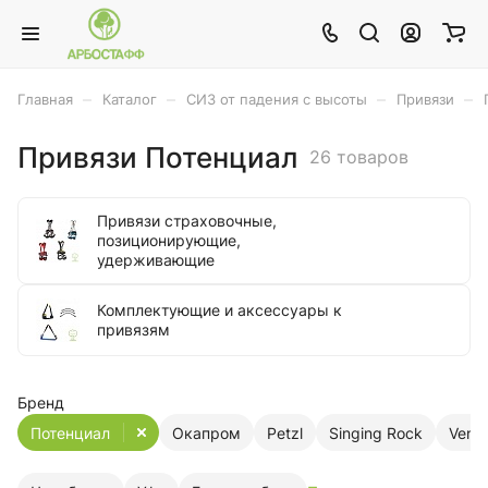
–
–
–
–
Главная
Каталог
СИЗ от падения с высоты
Привязи
Привязи Потенциал
26 товаров
Привязи страховочные,
позиционирующие,
удерживающие
Комплектующие и аксессуары к
привязям
Бренд
Потенциал
Окапром
Petzl
Singing Rock
Vent