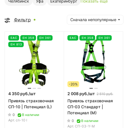
Челябинск
Уфа
Екатеринбург
Показать еще
Фильтр
Сначала непопулярные
EAC
ЕН 358
ЕН 361
EAC
ЕН 358
ЕН 361
ЕН 813
-20%
4 350 руб./
шт
2 008 руб./
шт
2 510 руб.
Привязь страховочная
Привязь страховочная
СП-10 | Потенциал (L)
СП-03 Стандарт |
Потенциал (M)
0
В наличии
Арт.
сп-10 l
0
В наличии
Арт.
СП-03-Y-M