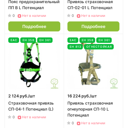
Пояс предохранительный
Привязь страховочная
ПП В L Потенциал
СП-02-01 L Потенциал
0
0
Нет в наличии
Нет в наличии
Подробнее
Подробнее
EAC
ЕН 358
ЕН 361
EAC
ЕН 358
ЕН 361
ЕН 813
ОГНЕСТОЙКАЯ
2 124 руб./
шт
16 224 руб./
шт
Страховочная привязь
Привязь страховочная
СП-04-1 Потенциал (L)
огнеупорная СП-10 L
Потенциал
0
Нет в наличии
0
Нет в наличии