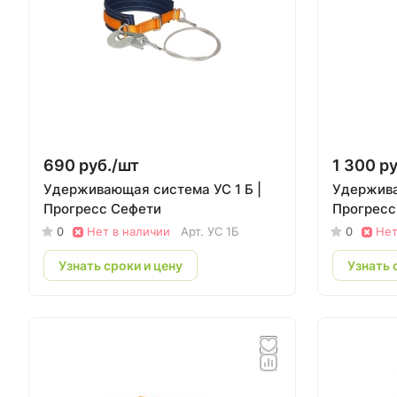
690 руб./
шт
1 300 ру
Удерживающая система УС 1 Б |
Удержива
Прогресс Сефети
Прогресс
0
Нет в наличии
Арт.
УС 1Б
0
Нет
Узнать сроки и цену
Узнать 