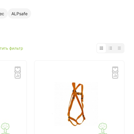
ec
ALPsafe
тить фильтр