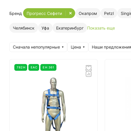
Бренд
Прогресс Сефети
Окапром
Petzl
Sing
Челябинск
Уфа
Екатеринбург
Показать еще
Сначала непопулярные
Цена
Наши предложени
782Н
EAC
ЕН 361