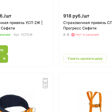
б./
шт
918 руб./
шт
чная привязь УСП 2Ж |
Страховочная привязь С
 Сефети
Прогресс Сефети
аличии
Арт.
УСП2Ж
0
Нет в наличии
ну
Узнать сроки и цену