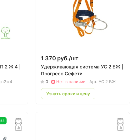
1 370 руб./
шт
П 2 Ж 4 |
Удерживающая система УС 2 БЖ |
Прогресс Сефети
сп2ж4
0
Нет в наличии
Арт.
УС 2 БЖ
Узнать сроки и цену
358