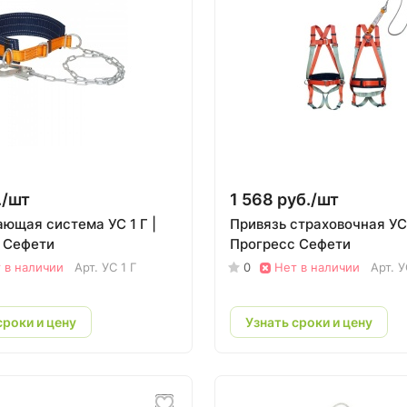
/
шт
1 568 руб./
шт
ющая система УС 1 Г |
Привязь страховочная УС
 Сефети
Прогресс Сефети
 в наличии
Арт.
УС 1 Г
0
Нет в наличии
Арт.
У
сроки и цену
Узнать сроки и цену