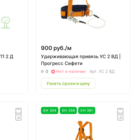
900 руб./
м
П 2 Д
Удерживающая привязь УС 2 ВД |
Прогресс Сефети
0
Нет в наличии
Арт.
УС 2 ВД
Узнать сроки и цену
ЕН 354
ЕН 358
ЕН 361