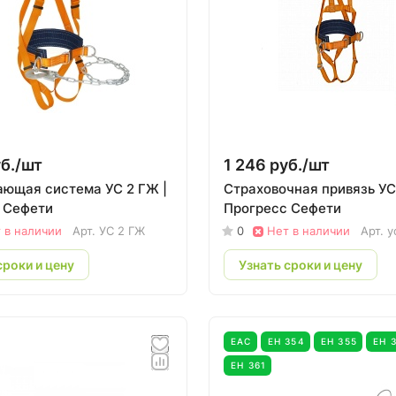
б./
шт
1 246 руб./
шт
ющая система УС 2 ГЖ |
Страховочная привязь УС
 Сефети
Прогресс Сефети
 в наличии
Арт.
УС 2 ГЖ
0
Нет в наличии
Арт.
у
сроки и цену
Узнать сроки и цену
EAC
ЕН 354
ЕН 355
ЕН 
ЕН 361