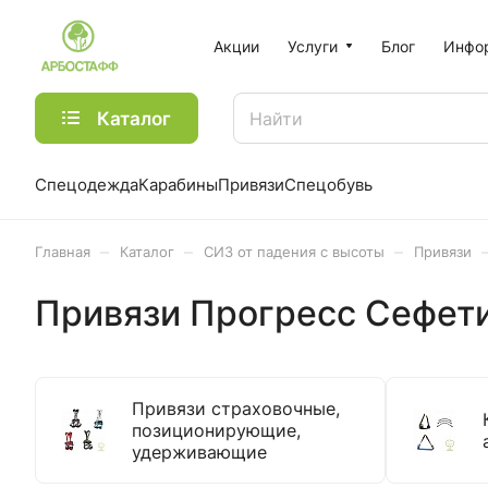
Акции
Услуги
Блог
Инфо
Каталог
Спецодежда
Карабины
Привязи
Спецобувь
–
–
–
Главная
Каталог
СИЗ от падения с высоты
Привязи
Привязи Прогресс Сефет
Привязи страховочные,
позиционирующие,
удерживающие