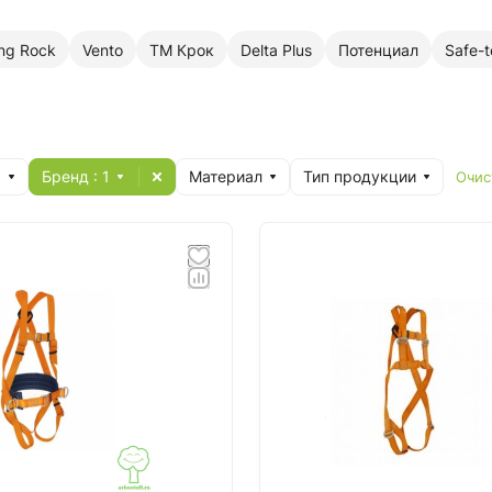
ing Rock
Vento
ТМ Крок
Delta Plus
Потенциал
Safe-t
я
Бренд
: 1
Материал
Тип продукции
Очис