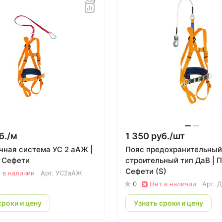
б./
м
1 350 руб./
шт
чная система УС 2 аАЖ |
Пояс предохранительный
 Сефети
строительный тип ДаВ | 
Сефети (S)
 в наличии
Арт.
УС2аАЖ
0
Нет в наличии
Арт.
Д
сроки и цену
Узнать сроки и цену