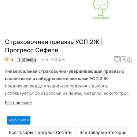
Страховочная привязь УСП 2Ж |
Прогресс Сефети
5
4 отзыва
Арт.
УСП2Ж
Универсальная страховочно-удерживающая привязь с
наплечными и набедренными лямками УСП 2 Ж
предназначена для защиты от падения с высоты
используется со стропами из ленты, металлического троса
в ПВХ оболочке, каната или цепи для удержания и
Все описание
позиционирования на высоте. Для спасательных работ
используется со стропами из ленты и каната длиной от 2 до
50 м. Для страховки при падении с высоты привязь
должна использоваться с амортизатором
Все товары Прогресс Сефети
Все товары категории