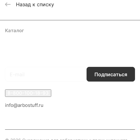
Назад к списку
Каталог
Акции
Бренды
Услуги
Блог
Условия оплаты
Условия доставки
Контакты
Магазины
Гарантия на товар
Документы
Оферта
Подписаться
на новости и акции
Подписаться
8-800-100-18-93
info@arbostuff.ru
г. Липецк, ул. Стаханова 8а.