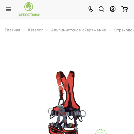
–
–
–
Главная
Каталог
Альпинистское снаряжение
Страхово