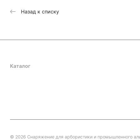
Назад к списку
Каталог
Акции
Бренды
Услуги
Блог
Условия оплаты
Ус
Гарантия на товар
Документы
Оферта
© 2026 Снаряжение для арбористики и промышленного ал