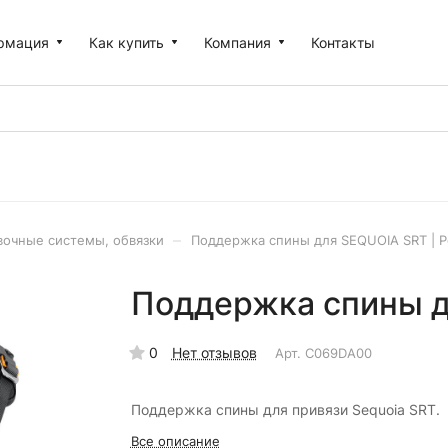
рмация
Как купить
Компания
Контакты
–
вочные системы, обвязки
Поддержка спины для SEQUOIA SRT | P
Поддержка спины дл
0
Нет отзывов
Арт.
C069DA00
Поддержка спины для привязи Sequoia SRT.
Все описание