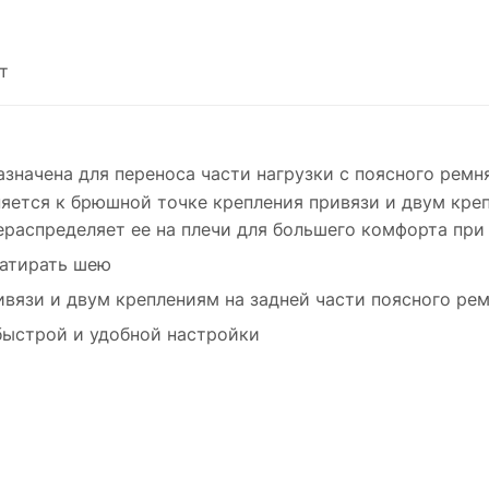
т
начена для переноса части нагрузки с поясного ремн
ется к брюшной точке крепления привязи и двум креп
ераспределяет ее на плечи для большего комфорта при
натирать шею
вязи и двум креплениям на задней части поясного ре
ыстрой и удобной настройки