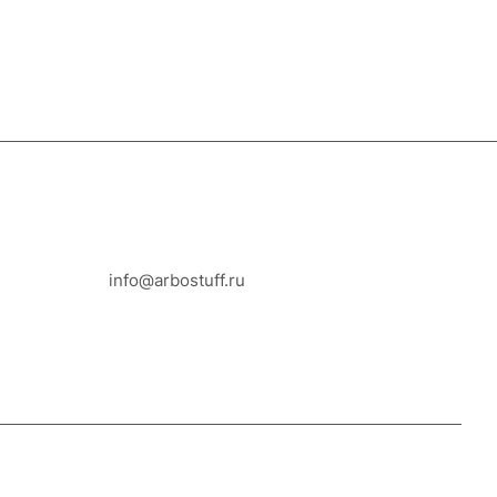
8-800-100-18-93
info@arbostuff.ru
г. Липецк, ул. Стаханова 8а.