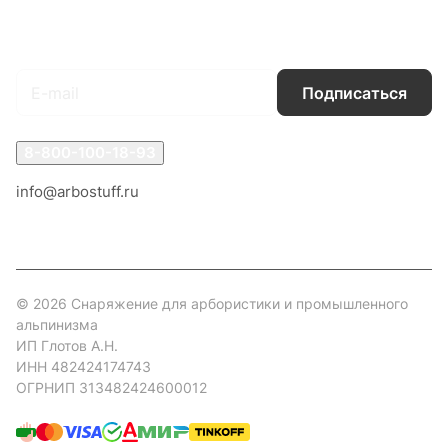
Подписаться
на новости и акции
Подписаться
8-800-100-18-93
info@arbostuff.ru
г. Липецк, ул. Стаханова 8а.
© 2026 Снаряжение для арбористики и промышленного
альпинизма
ИП Глотов А.Н.
ИНН 482424174743
ОГРНИП 313482424600012