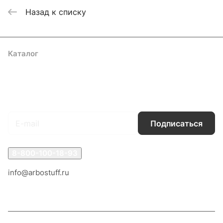
Назад к списку
Каталог
Акции
Бренды
Услуги
Блог
Условия оплаты
Условия доставки
Контакты
Магазины
Гарантия на товар
Документы
Оферта
Подписаться
на новости и акции
Подписаться
8-800-100-18-93
info@arbostuff.ru
г. Липецк, ул. Стаханова 8а.