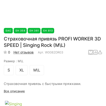
EAC
ЕН 358
ЕН 361
ЕН 813
Страховочная привязь PROFI WORKER 3D
SPEED | Singing Rock (M\L)
0
Нет отзывов
Арт.
W0082DR03
Размер :
M\L
S
XL
M\L
Страховочная привязь с быстрыми пряжками.
Все описание