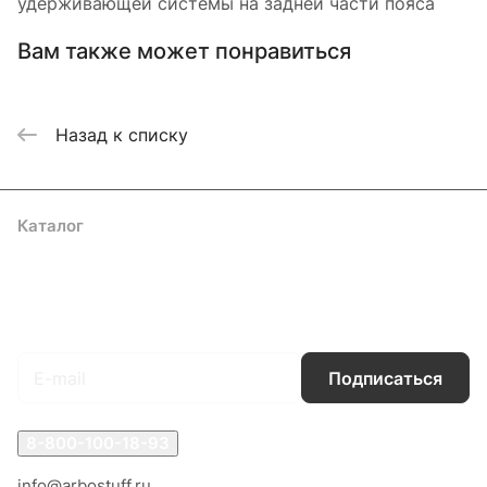
удерживающей системы на задней части пояса
Вам также может понравиться
Назад к списку
Каталог
Акции
Бренды
Услуги
Блог
Условия оплаты
Условия доставки
Контакты
Магазины
Гарантия на товар
Документы
Оферта
Подписаться
на новости и акции
Подписаться
8-800-100-18-93
info@arbostuff.ru