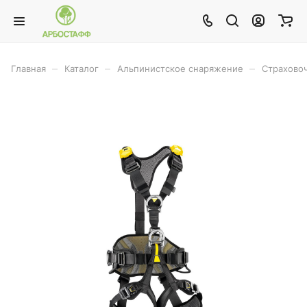
–
–
–
Главная
Каталог
Альпинистское снаряжение
Страхово