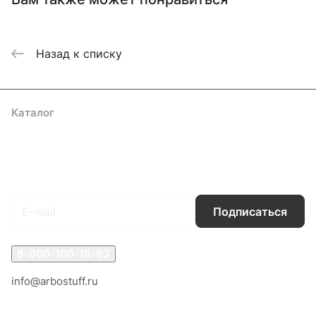
Назад к списку
Каталог
Акции
Бренды
Услуги
Блог
Условия оплаты
Условия доставки
Контакты
Магазины
Гарантия на товар
Документы
Оферта
Подписаться
на новости и акции
Подписаться
8-800-100-18-93
info@arbostuff.ru
г. Липецк, ул. Стаханова 8а.