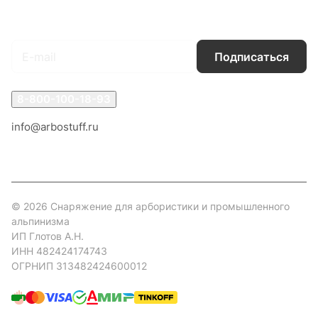
Подписаться
на новости и акции
Подписаться
8-800-100-18-93
info@arbostuff.ru
г. Липецк, ул. Стаханова 8а.
© 2026 Снаряжение для арбористики и промышленного
альпинизма
ИП Глотов А.Н.
ИНН 482424174743
ОГРНИП 313482424600012