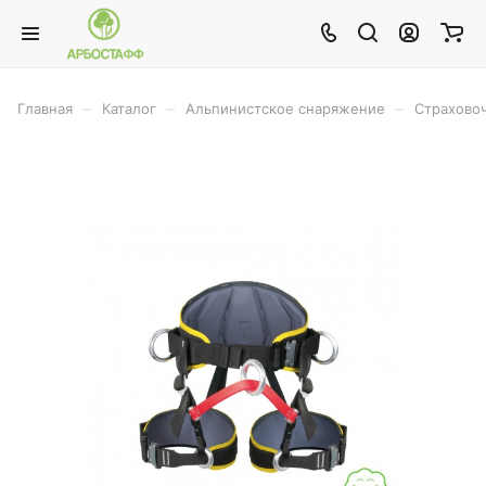
–
–
–
Главная
Каталог
Альпинистское снаряжение
Страхово