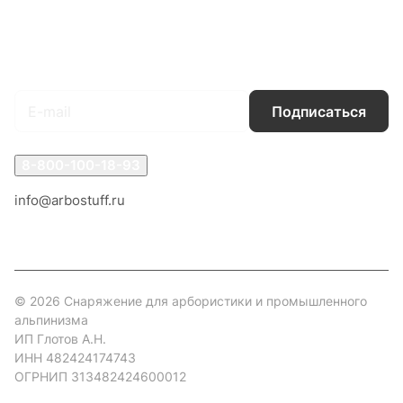
Условия доставки
Контакты
Магазины
Гарантия на товар
Документы
Оферта
Подписаться
на новости и акции
Подписаться
8-800-100-18-93
info@arbostuff.ru
г. Липецк, ул. Стаханова 8а.
© 2026 Снаряжение для арбористики и промышленного
альпинизма
ИП Глотов А.Н.
ИНН 482424174743
ОГРНИП 313482424600012