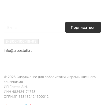
Гарантия на товар
Документы
Оферта
Подписаться
на новости и акции
Подписаться
8-800-100-18-93
info@arbostuff.ru
г. Липецк, ул. Стаханова 8а.
© 2026 Снаряжение для арбористики и промышленного
альпинизма
ИП Глотов А.Н.
ИНН 482424174743
ОГРНИП 313482424600012