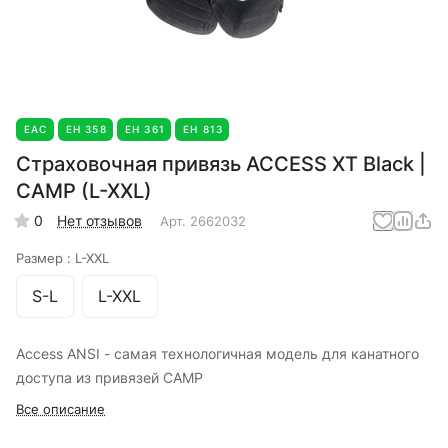
EAC
ЕН 358
ЕН 361
ЕН 813
Страховочная привязь ACCESS XT Black |
CAMP (L-XXL)
0
Нет отзывов
Арт.
2662032
Размер :
L-XXL
S-L
L-XXL
Access ANSI - самая технологичная модель для канатного
доступа из привязей CAMP
Все описание