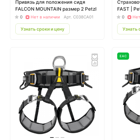
Привязь для положения сидя
Страхово
FALCON MOUNTAIN размер 2 Petzl
FAST | Pet
0
Нет в наличии
Арт.
C038CA01
0
Нет
Узнать сроки и цену
Узнать 
EAC