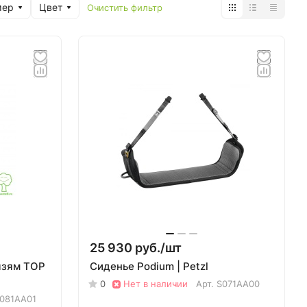
мер
Цвет
Очистить фильтр
25 930 руб./
шт
язям TOP
Сиденье Podium | Petzl
0
Нет в наличии
Арт.
S071AA00
081AA01