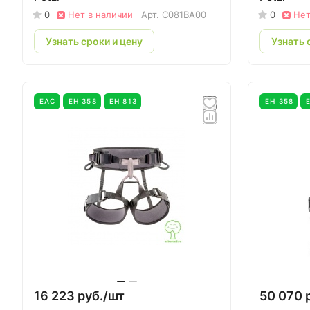
0
Нет в наличии
Арт.
C081BA00
0
Нет
Узнать сроки и цену
Узнать 
EAC
ЕН 358
ЕН 813
ЕН 358
16 223 руб./
шт
50 070 