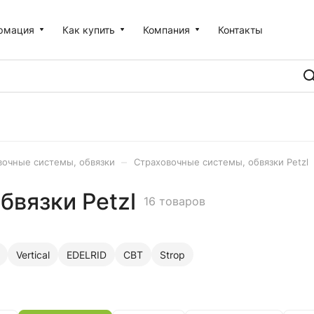
рмация
Как купить
Компания
Контакты
–
вочные системы, обвязки
Страховочные системы, обвязки Petzl
бвязки Petzl
16 товаров
Vertical
EDELRID
СВТ
Strop