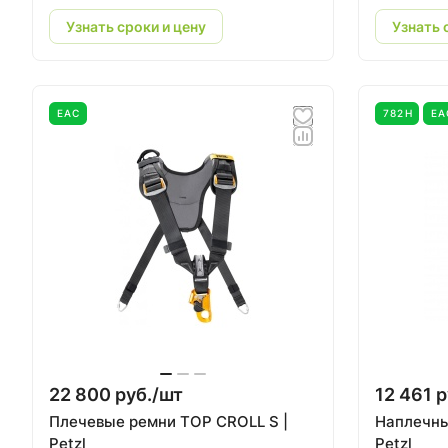
Узнать сроки и цену
Узнать 
EAC
782Н
EA
22 800 руб./
шт
12 461 р
Плечевые ремни TOP CROLL S |
Наплечны
Petzl
Petzl