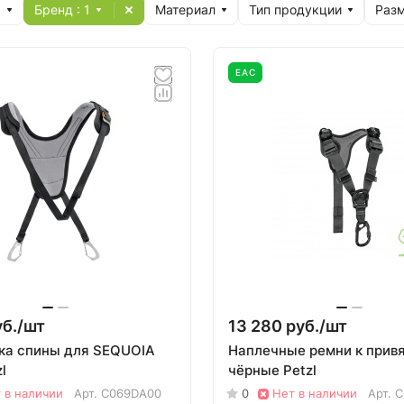
я
Бренд
: 1
Материал
Тип продукции
Раз
EAC
б./
шт
13 280 руб./
шт
а спины для SEQUOIA
Наплечные ремни к прив
l
чёрные Petzl
 в наличии
Арт.
C069DA00
0
Нет в наличии
Арт.
C