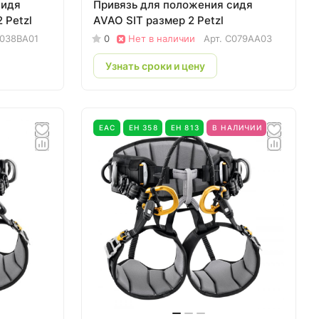
сидя
Привязь для положения сидя
 Petzl
AVAO SIT размер 2 Petzl
038BA01
0
Нет в наличии
Арт.
C079AA03
Узнать сроки и цену
EAC
ЕН 358
ЕН 813
В НАЛИЧИИ