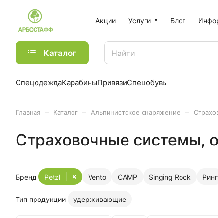
Акции
Услуги
Блог
Инфо
Каталог
Спецодежда
Карабины
Привязи
Спецобувь
–
–
–
Главная
Каталог
Альпинистское снаряжение
Страхо
Страховочные системы, о
Бренд
Petzl
Vento
CAMP
Singing Rock
Ринг
Тип продукции
удерживающие