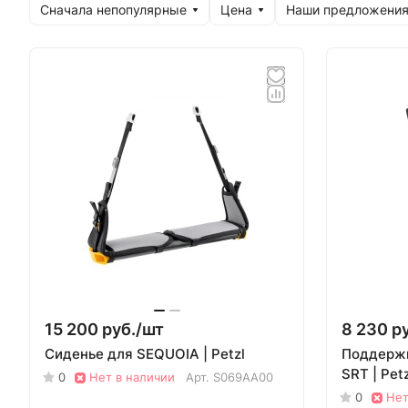
Сначала непопулярные
Цена
Наши предложени
15 200 руб./
шт
8 230 ру
Сиденье для SEQUOIA | Petzl
Поддержк
SRT | Petz
0
Нет в наличии
Арт.
S069AA00
0
Нет