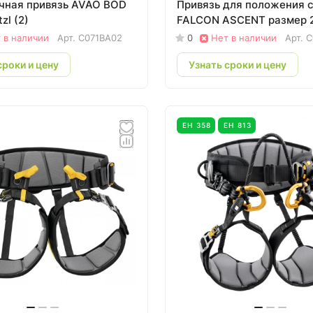
чная привязь AVAO BOD
Привязь для положения 
zl (2)
FALCON ASCENT размер 2
 в наличии
Арт.
C071BA02
0
Нет в наличии
Арт.
C
сроки и цену
Узнать сроки и цену
ЕН 358
ЕН 813