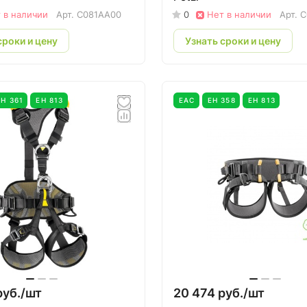
 в наличии
Арт.
C081AA00
0
Нет в наличии
Арт.
C
сроки и цену
Узнать сроки и цену
ЕН 361
ЕН 813
EAC
ЕН 358
ЕН 813
руб./
шт
20 474 руб./
шт