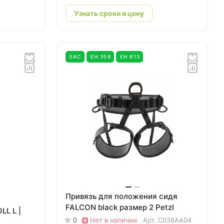
Узнать сроки и цену
EAC
ЕН 358
ЕН 813
Привязь для положения сидя
FALCON black размер 2 Petzl
L L |
0
Нет в наличии
Арт.
C038AA04