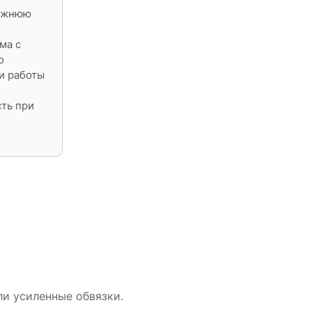
нижнюю
ма с
о
и работы
ть при
ли усиленные обвязки.