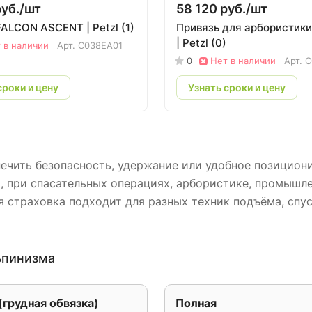
уб./
шт
58 120 руб./
шт
ALCON ASCENT | Petzl (1)
Привязь для арбористик
| Petzl (0)
 в наличии
Арт.
C038EA01
0
Нет в наличии
Арт.
C
сроки и цену
Узнать сроки и цену
чить безопасность, удержание или удобное позициони
, при спасательных операциях, арбористике, промышле
 страховка подходит для разных техник подъёма, спус
ьпинизма
(грудная обвязка)
Полная