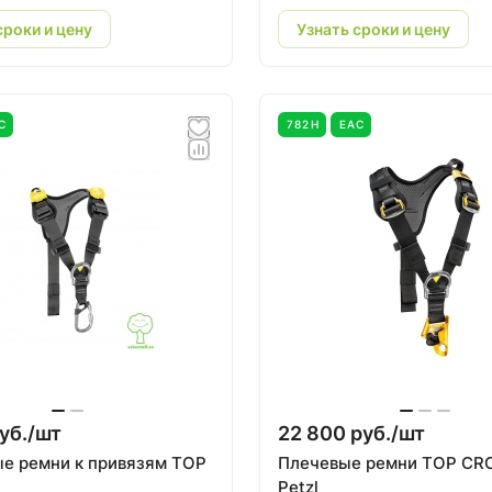
сроки и цену
Узнать сроки и цену
C
782Н
EAC
уб./
шт
22 800 руб./
шт
е ремни к привязям TOP
Плечевые ремни TOP CROL
Petzl