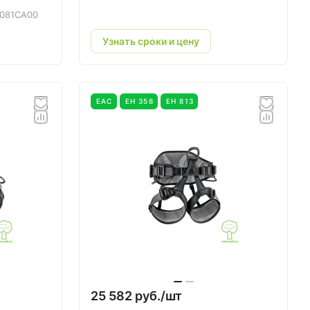
081CA00
Узнать сроки и цену
EAC
ЕН 358
ЕН 813
25 582 руб./
шт