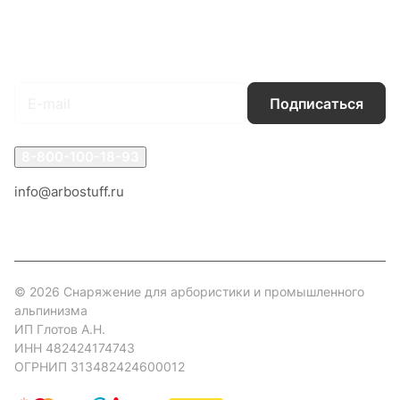
Гарантия на товар
Документы
Оферта
Подписаться
на новости и акции
Подписаться
8-800-100-18-93
info@arbostuff.ru
г. Липецк, ул. Стаханова 8а.
© 2026 Снаряжение для арбористики и промышленного
альпинизма
ИП Глотов А.Н.
ИНН 482424174743
ОГРНИП 313482424600012