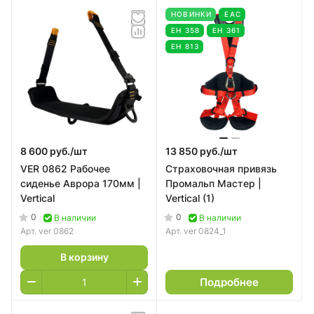
НОВИНКИ
EAC
ЕН 358
ЕН 361
ЕН 813
8 600 руб./
шт
13 850 руб./
шт
VER 0862 Рабочее
Страховочная привязь
сиденье Аврора 170мм |
Промальп Мастер |
Vertical
Vertical (1)
0
0
В наличии
В наличии
Арт.
ver 0862
Арт.
ver 0824_1
В корзину
Подробнее