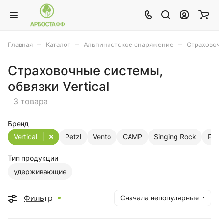
–
–
–
Главная
Каталог
Альпинистское снаряжение
Страхово
Страховочные системы,
обвязки Vertical
3 товара
Бренд
Vertical
Petzl
Vento
CAMP
Singing Rock
Ри
Тип продукции
удерживающие
Фильтр
Сначала непопулярные