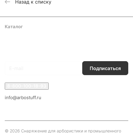
Назад к списку
Каталог
Акции
Бренды
Услуги
Блог
Условия оплаты
Условия доставки
Контакты
Магазины
Гарантия на товар
Документы
Оферта
Подписаться
на новости и акции
Подписаться
8-800-100-18-93
info@arbostuff.ru
г. Липецк, ул. Стаханова 8а.
© 2026 Снаряжение для арбористики и промышленного