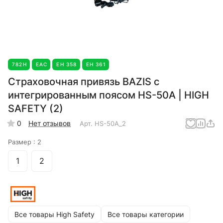
782Н
EAC
ЕН 358
ЕН 361
Страховочная привязь BAZIS с
интегрированным поясом HS-50А | HIGH
SAFETY (2)
0
Нет отзывов
Арт.
HS-50А_2
Размер :
2
1
2
Все товары High Safety
Все товары категории