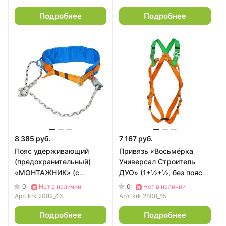
Подробнее
Подробнее
8 385 руб.
7 167 руб.
Пояс удерживающий
Привязь «Восьмёрка
(предохранительный)
Универсал Строитель
«МОНТАЖНИК» (с
ДУО» (1+½+½, без пояса)
разборным D-рингом)
Krok
0
0
Нет в наличии
Нет в наличии
Krok
Арт.
krk 2082_46
Арт.
krk 2808_55
Подробнее
Подробнее