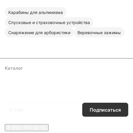
Карабины для альпинизма
Спусковые и страховочные устройства
Снаряжение для арбористики
Веревочные зажимы
Каталог
Акции
Бренды
Услуги
Блог
Условия оплаты
Условия доставки
Контакты
Магазины
Гарантия на товар
Документы
Оферта
Подписаться
на новости и акции
Подписаться
8-800-100-18-93