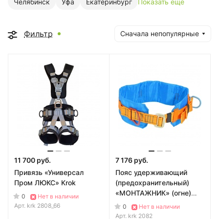
Челябинск
Уфа
Екатеринбург
Показать еще
Фильтр
Сначала непопулярные
11 700 руб.
7 176 руб.
Привязь «Универсал
Пояс удерживающий
Пром ЛЮКС» Krok
(предохранительный)
«МОНТАЖНИК» (огне)
0
Нет в наличии
Krok
Арт.
krk 2808_66
0
Нет в наличии
Арт.
krk 2082