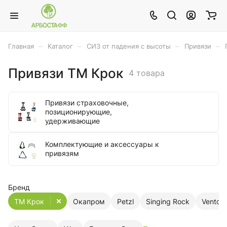
–
–
–
–
Главная
Каталог
СИЗ от падения с высоты
Привязи
Привязи ТМ Крок
4 товара
Привязи страховочные,
позиционирующие,
удерживающие
Комплектующие и аксессуары к
привязям
Бренд
ТМ Крок
Окапром
Petzl
Singing Rock
Vento