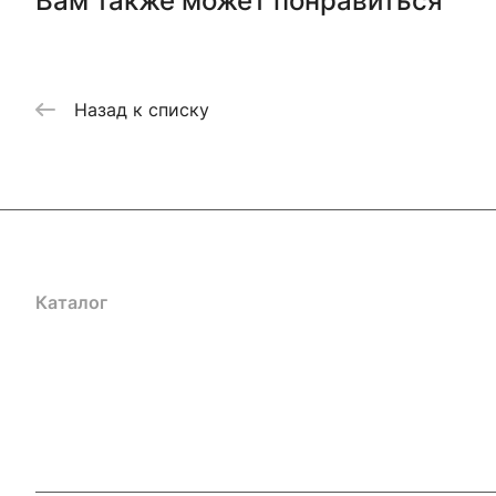
Вам также может понравиться
Назад к списку
Каталог
Акции
Бренды
Услуги
Блог
Условия оплаты
Ус
Гарантия на товар
Документы
Оферта