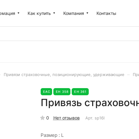
рмация
Как купить
Компания
Контакты
–
–
Привязи страховочные, позиционирующие, удерживающие
Пр
EAC
ЕН 358
ЕН 361
Привязь страховочн
0
Нет отзывов
Арт.
sp16l
Размер :
L