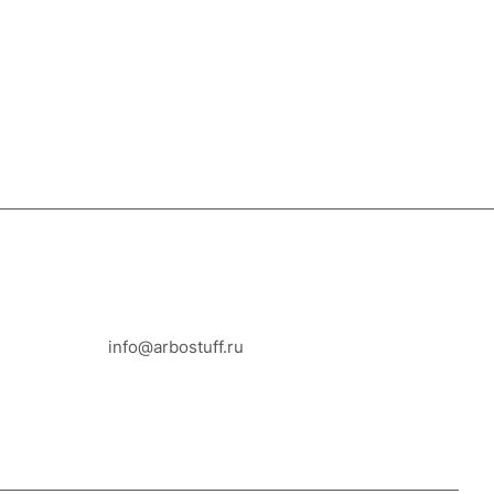
8-800-100-18-93
info@arbostuff.ru
г. Липецк, ул. Стаханова 8а.